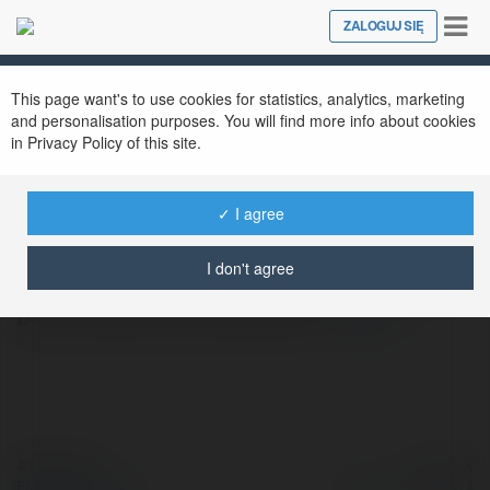
Tog
ZALOGUJ SIĘ
Close
nav
This page want's to use cookies for statistics, analytics, marketing
Alo789 Online
@alo789vncom
and personalisation purposes. You will find more info about cookies
in Privacy Policy of this site.
✓ I agree
Alo789 tự hào là nhà cái uy tín hàng đầu Việt
Nam, chuyên cung cấp các dịch vụ Đá Gà
I don't agree
trực tiếp và Casino trực tuyến với hệ thống
bảo mật hiện đại và giao diện t
więcej
© Ekademia.pl
Powered by
Polityka Prywatności