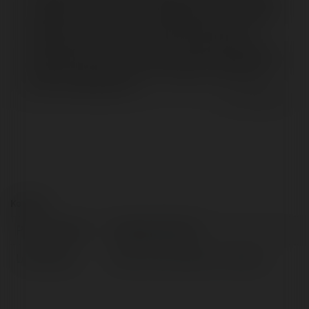
przypadek i od razu zwróciło moją uwagę. Strona oferuje wiele
narzędzi opartych na sztucznej inteligencji, które są naprawdę
przydatne w codziennym życiu. Na przykład możliwość
testowania różnych funkcji za darmo to świetny bonus, który
pomaga lepiej zrozumieć ich działanie. Bardzo spodobała mi się
prostota i przejrzystość witryny, co sprawia, że korzystanie z
niej to czysta przyjemność.
Lorem Ipssum
Kontakt:
Pełna nazwa:
alexseenbb Seen
Lokalizacja:
New York City, New Y, Ukraine