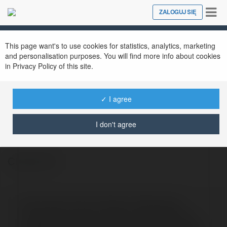
Tog
ZALOGUJ SIĘ
Close
nav
This page want's to use cookies for statistics, analytics, marketing
and personalisation purposes. You will find more info about cookies
in Privacy Policy of this site.
✓ I agree
alexseenbb Seen
@alexseenbbseen
I don't agree
Clothoff AI
Byłem ciekawy nowych technologii i szukałem czegoś
clothoff ai
innowacyjnego w internecie. Trafiłem na
przez