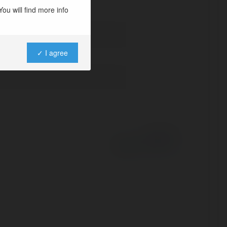
ou will find more info
✓ I agree
Powered by