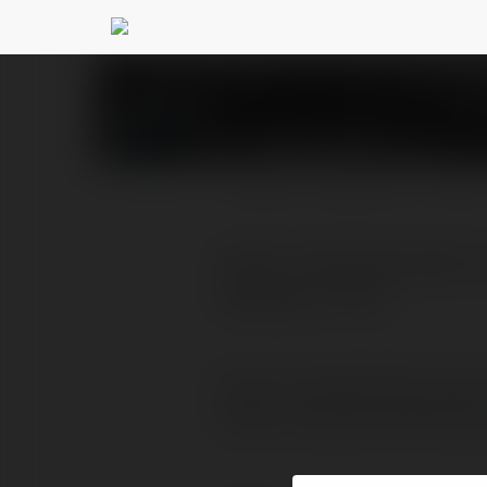
Спанч Боб
@ajikanu
PROFIL
PRODUKTY
BLOG
https://www.bezustali.r
переезд в СПБ,…
https://www.bezustali.ru/ser
заказать квартирный переезд