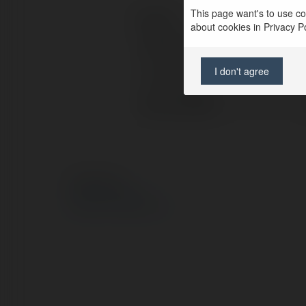
This page want's to use coo
Kontakt:
about cookies in Privacy Pol
Pełna nazwa:
I don't agree
Lokalizacja:
Strona WWW:
© Ekademia.pl
Polityka Prywatności
Regulamin
|
Zażądaj zwrotu