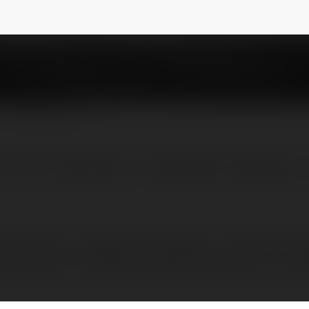
NEWSLETTER
u/service/pereezdy - Квартирные переезды с
vice/pereezdy - Квартирные переезды с грузчиками, к
, переезды с грузчиками, квартирный переезд с грузч