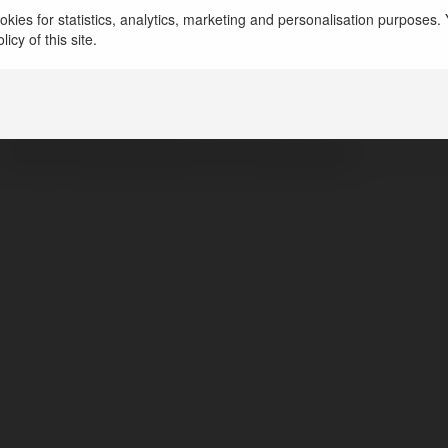
kies for statistics, analytics, marketing and personalisation purposes. Y
icy of this site.
Спанч Боб
Уссурийск, Poland
https://www.bezustali.ru/service/pereezdy