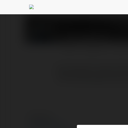
KÈO BÓNG ĐÁ
@airjorda
PROFIL
PRODUKTY
BLOG
Kèo bóng đá chuẩn nhất 
Với hệ thống cập nhật tự
© Ekademia.pl
Polityka Prywatności