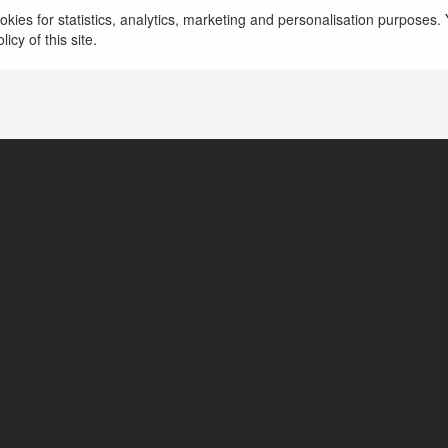
kies for statistics, analytics, marketing and personalisation purposes. Y
icy of this site.