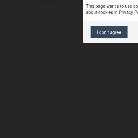
Regulamin
|
Zażądaj zwrotu
This page want's to use coo
about cookies in Privacy Pol
I don't agree