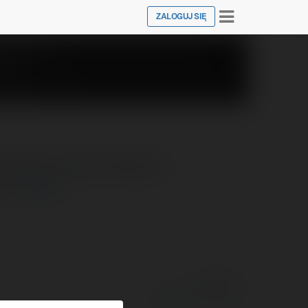
Toggle
ZALOGUJ SIĘ
navigation
thích cá cược thể thao.
o t
więcej
Powered by