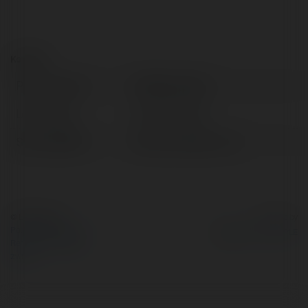
Kontakt:
Pełna nazwa:
AE888 yaffees
Lokalizacja:
Ha Noi, Poland
Strona WWW:
https://yaffees.com/
© Ekademia.pl
Powered by
Polityka Prywatności
Regulamin
|
Zażądaj
zwrotu