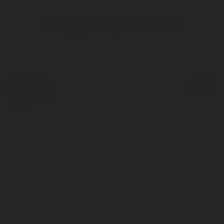
Brak widzialnych wpisów w tym miejscu.
© Ekademia.pl
Powered by
Polityka Prywatności
Regulamin
|
Zażądaj
zwrotu