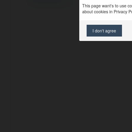
Regulamin
|
Zażądaj zwrotu
This page want's to use coo
about cookies in Privacy Pol
I don't agree