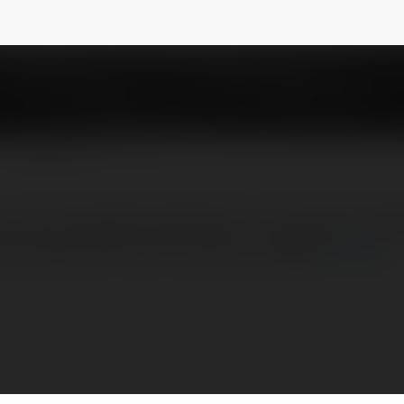
NEWSLETTER
uy tín hàng đầu Việt Nam. Trụ sở chính tại Ma
hoạt động chính phủ Caracao. ae888
więcej