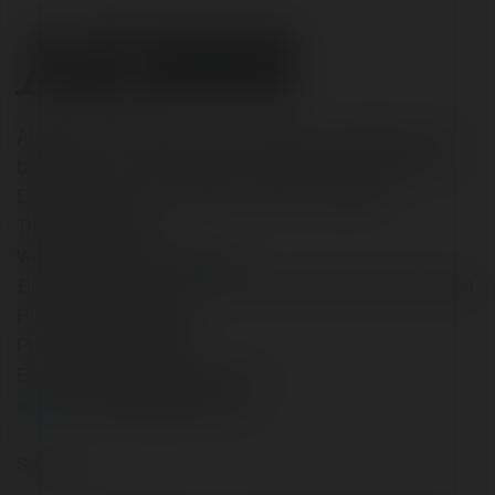
AE888
AE888 là nền tảng cá cược hàng đầu tại Việt Nam, nổi
bật với các trò chơi casino đa dạng như Baccarat, Xóc
Dĩa, Đá Gà Thomo, Tài Xỉu và cá cược bóng đá.
Thông tin chi tiết:
Website: https://aem1.com/
Địa chỉ: 382 Tân Kỳ Tân Quý, Sơn Kỳ, Tân Phú, Thành phố
Hồ Chí Minh, Việt Nam
Phone: 02835428172
Email: ae888aem1@gmail.com
ae888
nhacaiae888aem1com
Social: