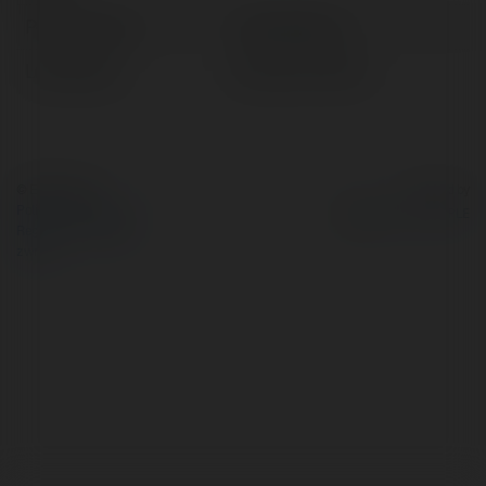
Pełna nazwa:
Amalia Barton
Lokalizacja:
Wyrzysk, Poland
© Ekademia.pl
Powered by
Polityka Prywatności
Regulamin
|
Zażądaj
zwrotu