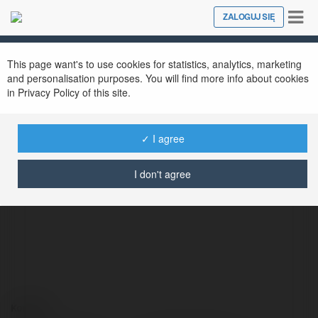
Tog
ZALOGUJ SIĘ
Close
nav
This page want's to use cookies for statistics, analytics, marketing
and personalisation purposes. You will find more info about cookies
in Privacy Policy of this site.
✓ I agree
Amalia Barton
@adanowak72
I don't agree
Kontakt: