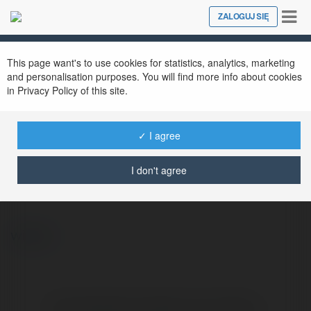
Tog
ZALOGUJ SIĘ
Close
nav
This page want's to use cookies for statistics, analytics, marketing
and personalisation purposes. You will find more info about cookies
in Privacy Policy of this site.
✓ I agree
Adam Kalinek
@adamkalinek17
I don't agree
więcej
Brak widzialnych wpisów w tym miejscu.