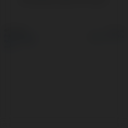
© Ekademia.pl
Powered by
Polityka Prywatności
Regulamin
|
Zażądaj
zwrotu