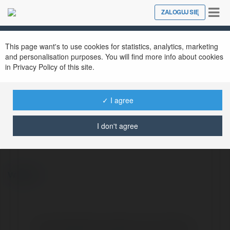
Tog
ZALOGUJ SIĘ
Close
nav
This page want's to use cookies for statistics, analytics, marketing
and personalisation purposes. You will find more info about cookies
in Privacy Policy of this site.
✓ I agree
Adam Bisiek
@adambisiek32
I don't agree
więcej
Brak widzialnych wpisów w tym miejscu.