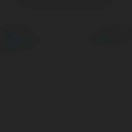
© Ekademia.pl
Powered by
Polityka Prywatności
Regulamin
|
Zażądaj
zwrotu