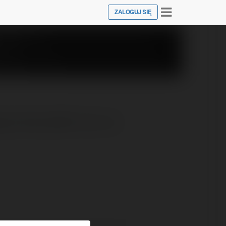
Toggle
ZALOGUJ SIĘ
navigation
ng về sản phẩm như: cá