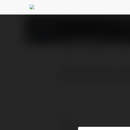
abc88 food
@abc88food
PROFIL
PRODUKTY
BLOG
ABC8 là sân chơi cá cượ
cược thể thao, casino, đá 
Kontakt: