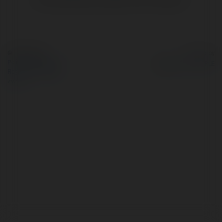
© Ekademia.pl
Powered by
Polityka Prywatności
Regulamin
|
Zażądaj
zwrotu