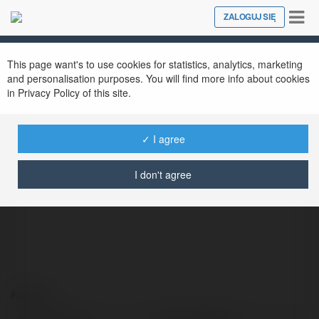
Tog
ZALOGUJ SIĘ
Close
nav
This page want's to use cookies for statistics, analytics, marketing
and personalisation purposes. You will find more info about cookies
in Privacy Policy of this site.
✓ I agree
Summer Baxter
@9giannae2322wh1374743374743
I don't agree
Kontakt: