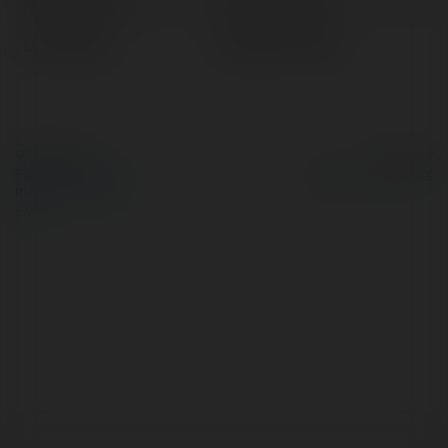
Pełna nazwa:
Summer Baxter
Lokalizacja:
Lidzbark, Poland
© Ekademia.pl
Powered by
Polityka Prywatności
Regulamin
|
Zażądaj
zwrotu