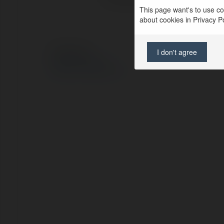
This page want's to use coo
about cookies in Privacy Pol
I don't agree
© Ekademia.pl
Polityka Prywatności
Regulamin
|
Zażądaj zwrotu