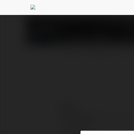
Gabriel Wilson
@9gianna
PROFIL
PRODUKTY
BLOG
Kontakt:
Pełna nazwa:
Lokalizacja: