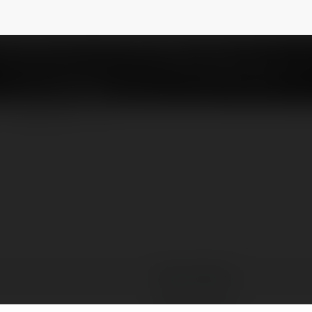
c5222ye5743731743731
NEWSLETTER
Gabriel Wilson
Bardo, Poland