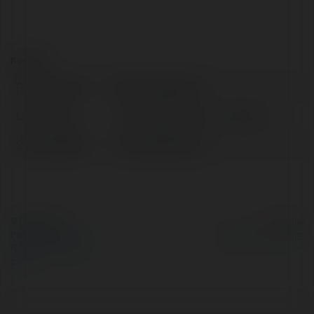
Kontakt:
Pełna nazwa:
9BET Cổng game
Lokalizacja:
134 Đ. Nguyễn Văn Li, Vietnam
Strona WWW:
https://9bet.chat/
© Ekademia.pl
Powered by
Polityka Prywatności
Regulamin
|
Zażądaj
zwrotu