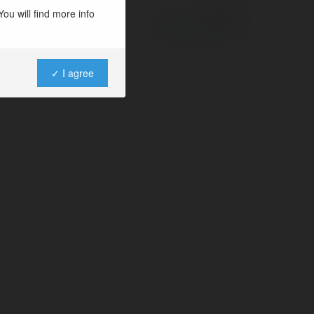
ou will find more info
Powered by
✓ I agree