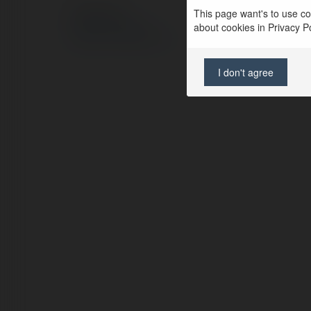
This page want's to use coo
© Ekademia.pl
about cookies in Privacy Pol
Polityka Prywatności
Regulamin
|
Zażądaj zwrotu
I don't agree