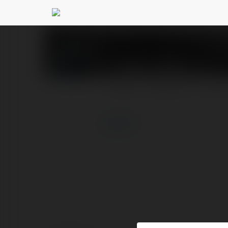
999ph 999ph
@999ph
PROFIL
PRODUKTY
BLOG
więcej