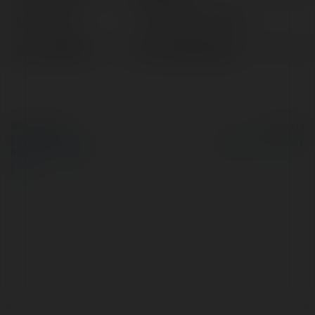
Lokalizacja:
Ho Chi Minh, Vietnam
Strona WWW:
https://999aog.diy/
© Ekademia.pl
Powered by
Polityka Prywatności
Regulamin
|
Zażądaj
zwrotu