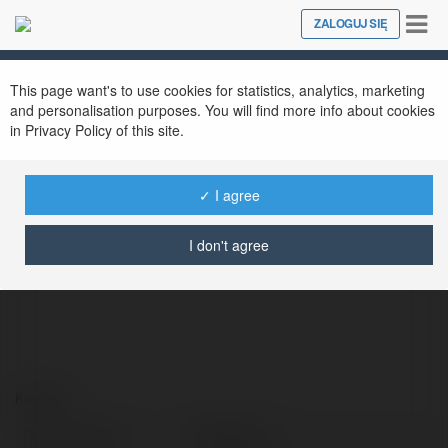
Tog
ZALOGUJ SIĘ
Close
nav
This page want's to use cookies for statistics, analytics, marketing
and personalisation purposes. You will find more info about cookies
in Privacy Policy of this site.
✓ I agree
999aog diy
@999aogdiy
I don't agree
Kontakt:
Pełna nazwa:
999aog diy