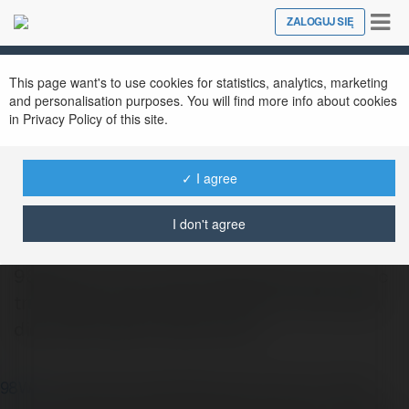
Tog
ZALOGUJ SIĘ
Close
nav
This page want's to use cookies for statistics, analytics, marketing
and personalisation purposes. You will find more info about cookies
in Privacy Policy of this site.
✓ I agree
98WIN MV COM
@98winmvcom
I don't agree
98WIN tự hào là nhà cái dẫn đầu về cá cược
trực tuyến, cung cấp nền tảng an toàn, giao
diện thân thiện và tỷ lệ cược…
98WIN
tự hào là nhà cái dẫn đầu về cá cược trực tuyến,