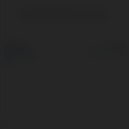
Brak widzialnych wpisów w tym miejscu.
© Ekademia.pl
Powered by
Polityka Prywatności
Regulamin
|
Zażądaj
zwrotu