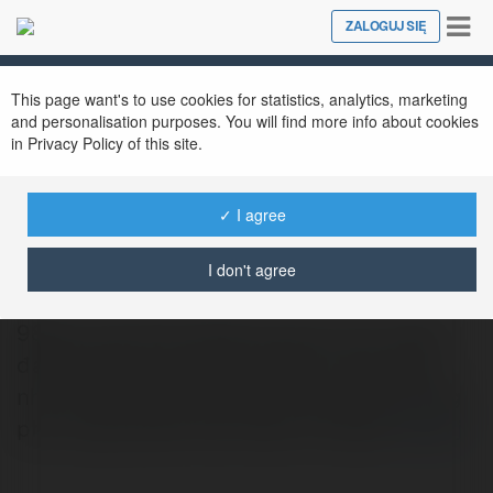
Tog
ZALOGUJ SIĘ
Close
nav
This page want's to use cookies for statistics, analytics, marketing
and personalisation purposes. You will find more info about cookies
in Privacy Policy of this site.
✓ I agree
98win com se
@98wincomse
I don't agree
98win là một nền tảng cá cược trực tuyến
đang nổi, thu hút được nhiều sự quan tâm
nhờ vào loạt các tùy chọn chơi game phong
phú và giao diện thân thiện với ngườ
więcej