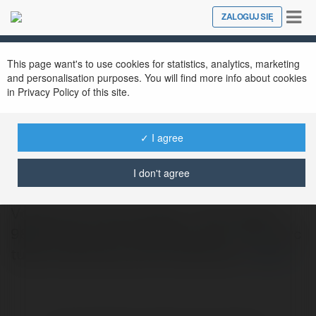
Tog
ZALOGUJ SIĘ
Close
nav
This page want's to use cookies for statistics, analytics, marketing
and personalisation purposes. You will find more info about cookies
in Privacy Policy of this site.
✓ I agree
98win 268com
@98win268com
I don't agree
Với tiêu chí "Chơi là thắng – Rút là nhanh",
98Win không chỉ mang đến các trò chơi trực
tuyến chất lượng mà còn đảm bảo…
więcej