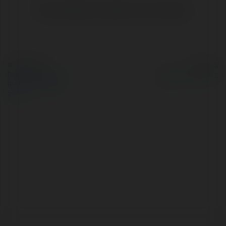
Brak widzialnych wpisów w tym miejscu.
© Ekademia.pl
Powered by
Polityka Prywatności
Regulamin
|
Zażądaj
zwrotu