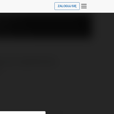
Toggle
ZALOGUJ SIĘ
navigation
 cược và giải độc đáo.