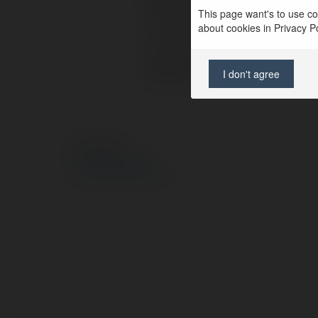
Pełna nazwa:
This page want's to use coo
about cookies in Privacy Pol
Lokalizacja:
Strona WWW:
I don't agree
© Ekademia.pl
Polityka Prywatności
Regulamin
|
Zażądaj zwrotu