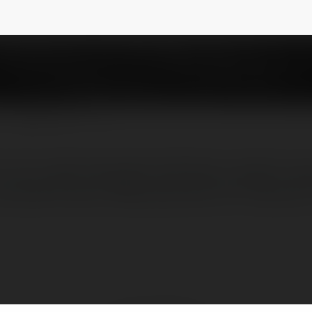
NEWSLETTER
rí trực tuyến hàng đầu Việt Nam, chuyên cun
 sòng bài casino đẳng cấp quốc tế. Chúng tôi