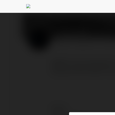
8xbet FIFA
@8xbetfifauk
PROFIL
PRODUKTY
BLOG
8XBET là nền tảng giải t
bóng đá, FIFA, Esport và
Kontakt: