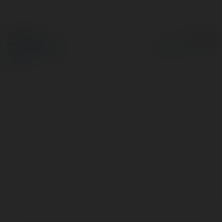
© Ekademia.pl
Powered by
Polityka Prywatności
Regulamin
|
Zażądaj
zwrotu