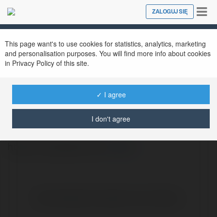
Tog
ZALOGUJ SIĘ
Close
nav
This page want's to use cookies for statistics, analytics, marketing
and personalisation purposes. You will find more info about cookies
in Privacy Policy of this site.
✓ I agree
8xbet cupcafe
@8xbetcupcafe
I don't agree
https://cupcafe.co.uk
więcej
Brak widzialnych wpisów w tym miejscu.