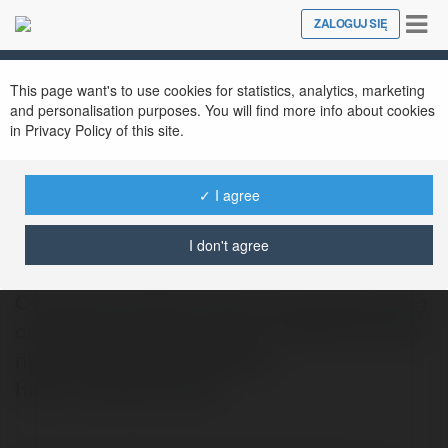
Tog
ZALOGUJ SIĘ
Close
nav
This page want's to use cookies for statistics, analytics, marketing
and personalisation purposes. You will find more info about cookies
in Privacy Policy of this site.
✓ I agree
8xbet Casino
@8xbetcasino1
I don't agree
Cổng game 8xbet không chỉ là một nền tảng
cá cược trực tuyến, mà còn là điểm đến của
những trải nghiệm. Website:
https://8xbets.today/