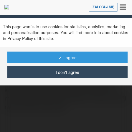
Tog
ZALOGUJ SIĘ
Close
nav
This page want's to use cookies for statistics, analytics, marketing
and personalisation purposes. You will find more info about cookies
in Privacy Policy of this site.
8 LIVE
@8livesoy
✓ I agree
I don't agree
8LIVE liên tục cập nhật các chương trình
khuyến mãi hấp dẫn dành cho người chơi
mới và thành viên trung thành. Từ các ưu đãi
nạp tiền đến hoàn tiền