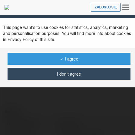
Tog
ZALOGUJ SIĘ
Close
nav
This page want's to use cookies for statistics, analytics, marketing
and personalisation purposes. You will find more info about cookies
in Privacy Policy of this site.
8Live GG
@8live
✓ I agree
I don't agree
Kontakt:
Pełna nazwa:
8Live GG