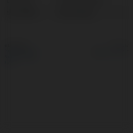
Lokalizacja:
Hồ Chí Minh, Vietnam
Strona WWW:
https://8live.gg/
© Ekademia.pl
Powered by
Polityka Prywatności
Regulamin
|
Zażądaj
zwrotu