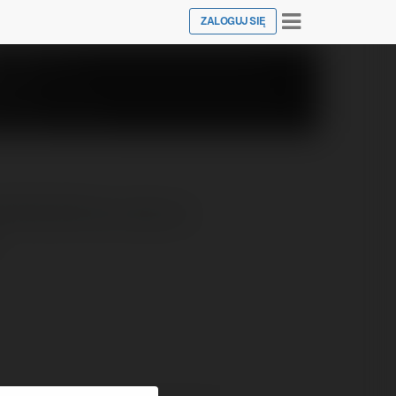
Toggle
ZALOGUJ SIĘ
navigation
ởi PACCOR cho việc cá