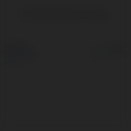
Brak widzialnych wpisów w tym miejscu.
© Ekademia.pl
Powered by
Polityka Prywatności
Regulamin
|
Zażądaj
zwrotu