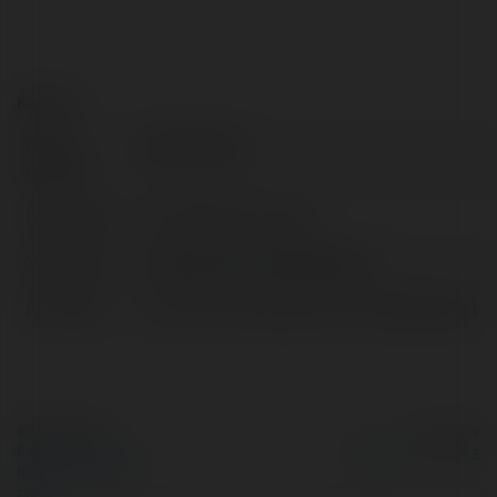
Kontakt:
Pełna
8kbet 8kbet
nazwa:
Lokalizacja:
Hồ Chí Minh, Armenia
X/Twitter:
httpstwittercom8kbet9vipx1
Facebook:
https://www.facebook.com/8kbet9vipx1
© Ekademia.pl
Powered by
Polityka Prywatności
Regulamin
|
Zażądaj
zwrotu