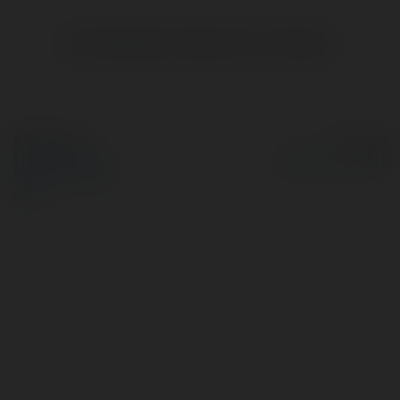
Brak widzialnych wpisów w tym miejscu.
© Ekademia.pl
Powered by
Polityka Prywatności
Regulamin
|
Zażądaj
zwrotu