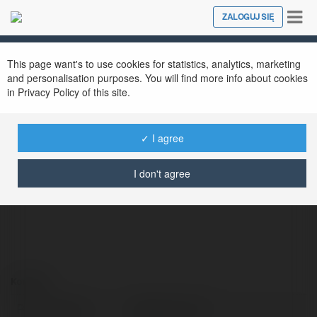
Tog
ZALOGUJ SIĘ
Close
nav
This page want's to use cookies for statistics, analytics, marketing
and personalisation purposes. You will find more info about cookies
in Privacy Policy of this site.
✓ I agree
8daynew Com
@8daynewcom
I don't agree
Kontakt:
Pełna nazwa:
8daynew Com