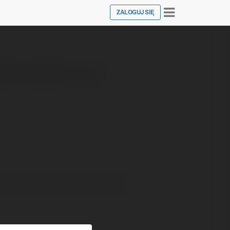
Toggle
ZALOGUJ SIĘ
navigation
i truc tuyen: xo so,