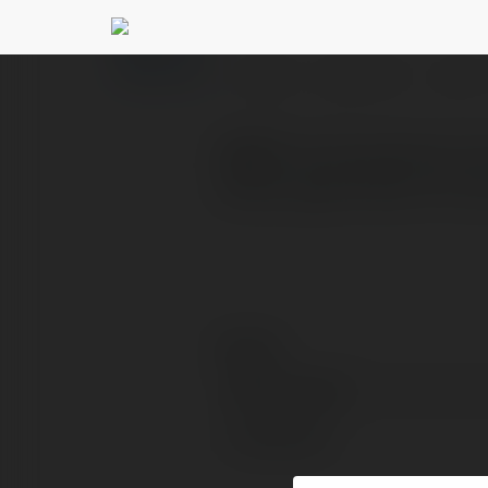
89betclick 89betcli
PROFIL
PRODUKTY
BLOG
89BET la thuong hieu nha
casino, game bai, no hu, b
Kontakt:
Pełna nazwa:
Lokalizacja: