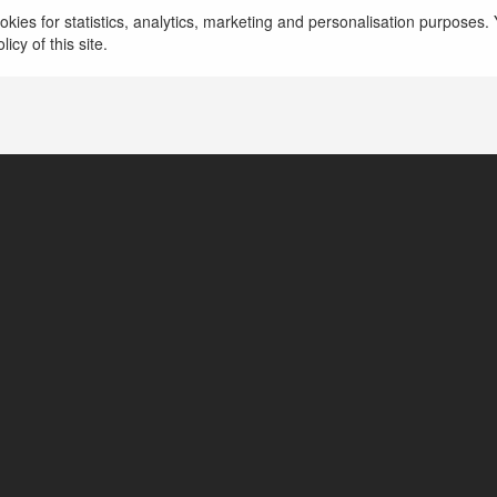
kies for statistics, analytics, marketing and personalisation purposes. Y
icy of this site.