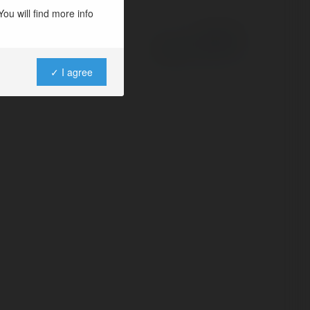
ou will find more info
Powered by
✓ I agree