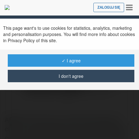
Tog
ZALOGUJ SIĘ
Close
nav
This page want's to use cookies for statistics, analytics, marketing
and personalisation purposes. You will find more info about cookies
in Privacy Policy of this site.
✓ I agree
I don't agree
ABC8 - Trang Chủ ABC88 - Link Vào
Abc8.com 2025
@88abcvipcom
ABC8 là nhà cái trực tuyến hàng đầu tại
châu Á, cung cấp dịch vụ cá cược thể thao,
casino, bắn cá và xổ số với giao diện dễ sử