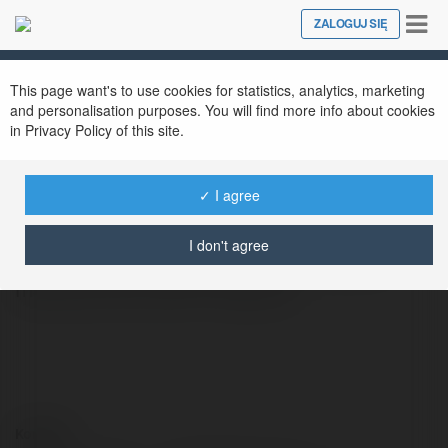
Tog
ZALOGUJ SIĘ
Close
nav
This page want's to use cookies for statistics, analytics, marketing
88aa88 cn com
@88aa88cncom
and personalisation purposes. You will find more info about cookies
in Privacy Policy of this site.
✓ I agree
88AA – Nhà cái cá cược trực tuyến uy tín tại
Việt Nam, truy cập ngay 88aa88.cn.com để
I don't agree
trải nghiệm nền tảng giải trí hiện đại, bảo
mật cao, hỗ trợ 24/7 cùng kho
Kontakt: