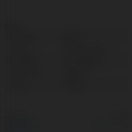
Kontakt:
Pełna nazwa:
888p pink
Lokalizacja:
Hồ Chí Minh, Vietnam
Strona WWW:
https://888p.pink/
Kanał YoutTUBE:
@888ppink
X/Twitter:
888ppink
© Ekademia.pl
Powered by
Polityka Prywatności
Regulamin
|
Zażądaj