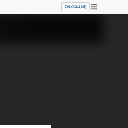
Toggle
ZALOGUJ SIĘ
navigation