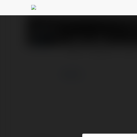
888F GAME
@888fgamec
PROFIL
PRODUKTY
BLOG
więcej