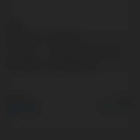
Kontakt:
Pełna nazwa:
888bvn nett
Lokalizacja:
Chợ Dừa, Đống Đa, Ha, Vietnam
Strona WWW:
https://888bvn.net/
© Ekademia.pl
Powered by
Polityka Prywatności
Regulamin
|
Zażądaj
zwrotu