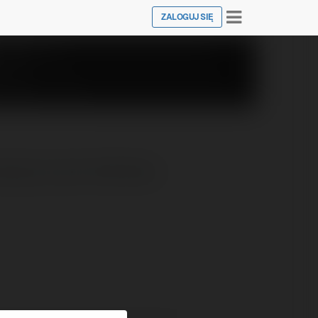
Toggle
ZALOGUJ SIĘ
navigation
ường cá cược Việt Nam.