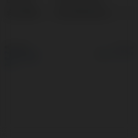
Lokalizacja:
Indonesia, Indonesia
Strona WWW:
https://82liveapk.com/
© Ekademia.pl
Powered by
Polityka Prywatności
Regulamin
|
Zażądaj
zwrotu