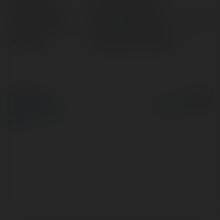
Lokalizacja:
Vũng Tàu, Vietnam
Strona WWW:
https://80iwin.com/
X/Twitter:
httpstwittercom80iwin
© Ekademia.pl
Powered by
Polityka Prywatności
Regulamin
|
Zażądaj
zwrotu