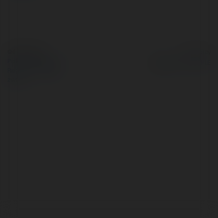
© Ekademia.pl
Powered by
Polityka Prywatności
Regulamin
|
Zażądaj
zwrotu