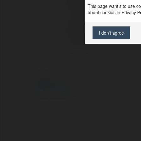
Pełna nazwa:
This page want's to use coo
about cookies in Privacy Pol
Lokalizacja:
Strona WWW:
I don't agree
X/Twitter:
© Ekademia.pl
Polityka Prywatności
Regulamin
|
Zażądaj zwrotu