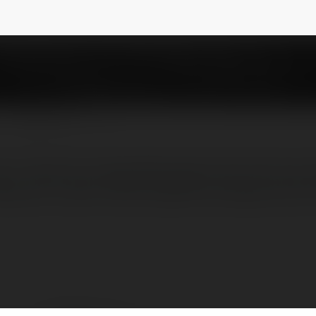
NEWSLETTER
ú ý rất lớn từ cộng đồng game thủ nhờ vào c
hông chỉ có sẵn một kho game đa dạng mà c