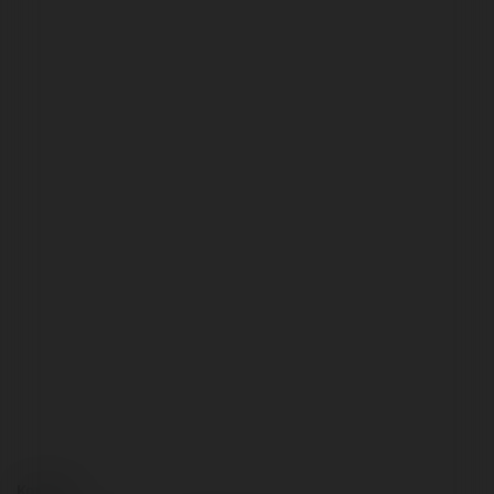
Kontakt: