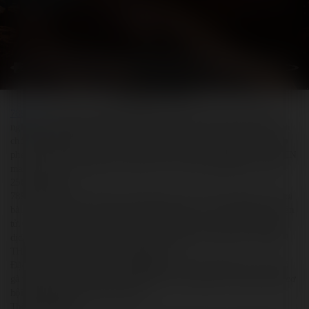
Praesent nec cursus
789WIN
 là một nhà cái giải trí hàng đầu châu Á với hơn 8 năm kinh 
nghiệm, gia nhập thị trường Việt Nam vào tháng 10 năm 2019 và nhanh 
chóng khẳng định vị trí của mình trong top các nhà cái uy tín. Được cấp 
phép bởi tổ chức PAGCOR và bảo hộ bởi chính phủ Philippines, 789WIN 
mang đến một môi trường cá đáng tin cậy, một công nghệ bảo mật SSL 
256-bit hiện đại.
789WIN nổi bật với kho game đa dạng, từ các trò chơi sòng bạc, trò chơi 
bài, bắn cá, đến các trò chơi slot jackpot jackpot và các môn thể thao điện 
tử. Giao diện hiện đại, bắt mắt và tốc độ thanh toán nhanh chóng cùng 
dịch vụ chăm sóc khách hàng tận tâm là những yếu tố giúp 789 CHIẾN 
THẮNG tạo dựng lòng tin cho người chơi.
Đặc biệt, 789WIN cung cấp trải nghiệm cá thể thao hấp dẫn, các trận đá 
gà trực tiếp và tính năng chơi thử miễn phí , mang đến cho khách hàng cơ 
hội trải nghiệm trước khi bắt đầu tư.
Thông tin liên hệ: