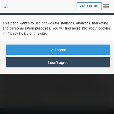
Tog
ZALOGUJ SIĘ
Close
nav
This page want's to use cookies for statistics, analytics, marketing
and personalisation purposes. You will find more info about cookies
in Privacy Policy of this site.
✓ I agree
789Win Africa
@789winafrica
I don't agree
Lorem ipsum dolor sit amet, consectetur
adipiscing elit. Morbi eget posuere turpis.
Praesent nec cursus 789WIN là một nhà cái
giải trí hàng đầu…