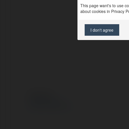
This page want's to use coo
about cookies in Privacy Pol
I don't agree
© Ekademia.pl
Polityka Prywatności
Regulamin
|
Zażądaj zwrotu