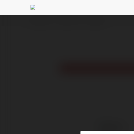
Ekademia.pl
789Club vnuk
Newsletter