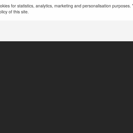
789club là cổng game bài đẳng cấp châu Á với các 
kies for statistics, analytics, marketing and personalisation purposes. Y
miền Nam, Tiến lên đếm lá, Mậu binh, Phỏm, Xì dá
icy of this site.
lốc, Hotline : 098 333 4567
więcej