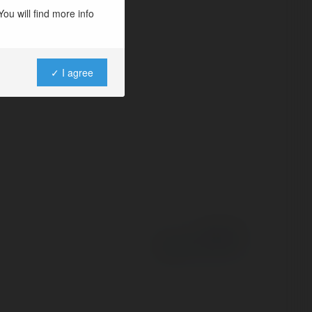
trò chơi Tiến lên
ou will find more info
ch, Ba cây, Sâm
✓ I agree
Powered by