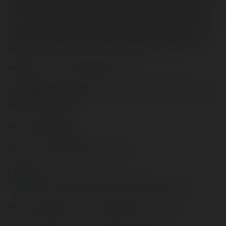
game phong phú, từ game bài đến casino và thể thao, tất
cả đều có mặt tại 789CLUB. Hãy nhanh tay tham gia và
tận hưởng cảm giác thắng lớn với những phần thưởng
siêu hấp dẫn từ các sự kiện và khuyến mãi hot nhất!
Website: https://789clubvip1.com/
ĐC: 168B Đ. Phan Đăng Lưu, Phường 3, Phú Nhuận, Hồ
Chí Minh, Việt Nam
SĐT: 0903962369
Email: contact@789clubvip1.com
hastags:
789club
nhacai789clubtrangchu789clubvip1com
https://graphis.com/portfolios/789-club-100