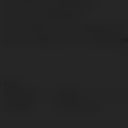
https://wperp.com/users/789clubvip1com/
https://zumvu.com/789clubvip1com/
https://www.equinenow.com/farm/789clubvip1com.htm
https://forum.thegamecreators.com/user/fadf56091b06
Kontakt:
Pełna nazwa:
789 CLUB
Lokalizacja:
ho chi minh, Vietnam