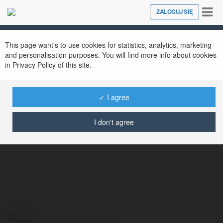
Tog
ZALOGUJ SIĘ
Close
nav
This page want's to use cookies for statistics, analytics, marketing
and personalisation purposes. You will find more info about cookies
in Privacy Policy of this site.
✓ I agree
789club phd
@789clubphd
I don't agree
Kontakt: