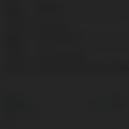
Pełna
789club phd
nazwa:
Lokalizacja:
HCM, Vietnam
Strona
https://789club.phd
WWW:
X/Twitter:
httpsxcom789clubphd
Facebook:
https://www.facebook.com/https://789cl
© Ekademia.pl
Powered by
Polityka Prywatności
Regulamin
|
Zażądaj
zwrotu