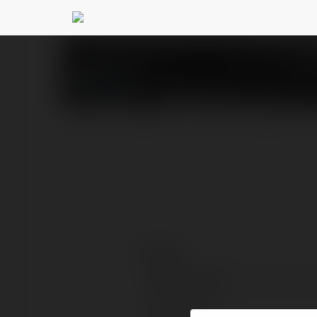
789 club
@789club46
PROFIL
PRODUKTY
BLOG
NEWSLETTER
Kontakt:
Pełna nazwa:
Lokalizacja: