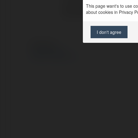
This page want's to use coo
Strona WWW:
about cookies in Privacy Pol
I don't agree
© Ekademia.pl
Polityka Prywatności
Regulamin
|
Zażądaj zwrotu