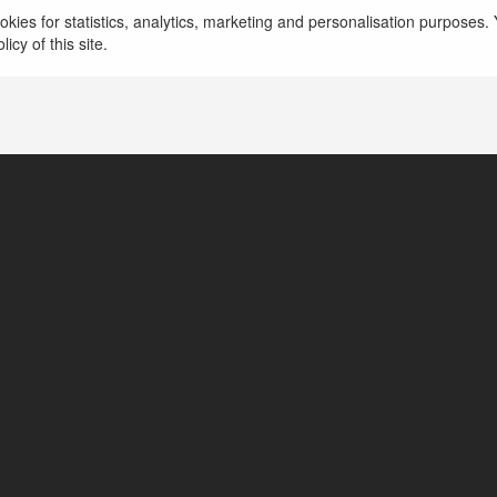
kies for statistics, analytics, marketing and personalisation purposes. Y
https://whitetigerbhutan.com/
icy of this site.