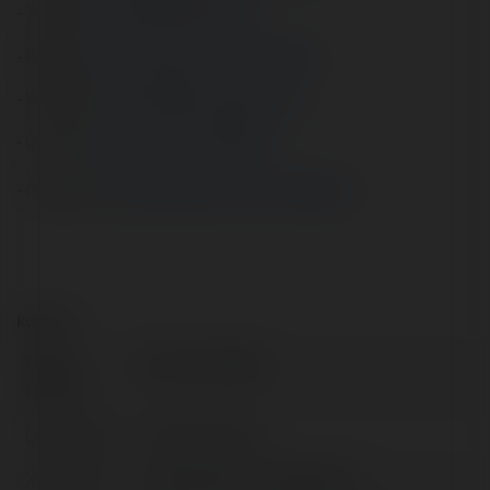
- Tumblr: 
https://789bethair.tumblr.com/
- Reddit: 
https://www.reddit.com/user/789bethair/
- Wordpress: 
https://789bethair.wordpress.com/
- Gravatar: 
https://gravatar.com/789bethair
- Google Site: 
https://sites.google.com/view/789bethair/
Kontakt:
Pełna
Nhà Cái 789bet
nazwa:
Lokalizacja:
Hà Nội, Vietnam
X/Twitter:
httpstwittercom789bethair