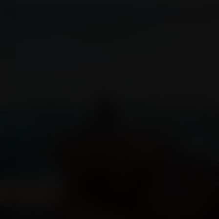
789bet - Sân Chơi Cá
Cược Online Đẳng
Cấp Dành Cho Mọi
Cược Thủ